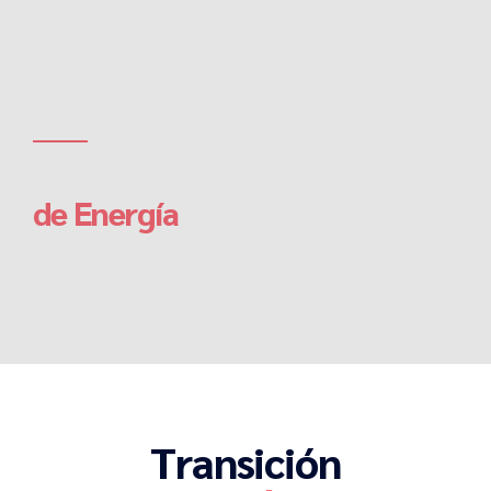
ENERGIA
Soluciones Globales
de Energía
Servicios llave en mano, EPC, BOS, BOP, Grid Connection y
O&M, para cualquier tipo de Proyecto de Transición
Energética.
Transición