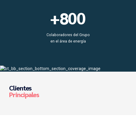
9
9
7
0
+
0
0
8
9
Colaboradores del Grupo
en el área de energía
0
Clientes
Principales