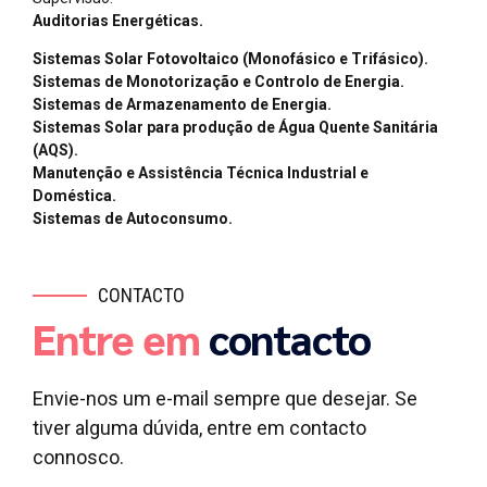
Auditorias Energéticas.
Sistemas Solar Fotovoltaico (Monofásico e Trifásico).
Sistemas de Monotorização e Controlo de Energia.
Sistemas de Armazenamento de Energia.
Sistemas Solar para produção de Água Quente Sanitária
(AQS).
Manutenção e Assistência Técnica Industrial e
Doméstica.
Sistemas de Autoconsumo.
CONTACTO
Entre em
contacto
Envie-nos um e-mail sempre que desejar. Se
tiver alguma dúvida, entre em contacto
connosco.