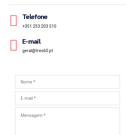
Telefone
+351 253 203 510
E-mail
geral@tres60.pt